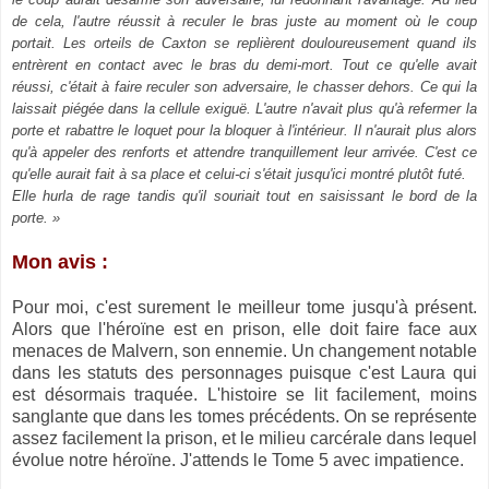
de cela, l'autre réussit à reculer le bras juste au moment où le coup
portait. Les orteils de Caxton se replièrent douloureusement quand ils
entrèrent en contact avec le bras du demi-mort. Tout ce qu'elle avait
réussi, c'était à faire reculer son adversaire, le chasser dehors. Ce qui la
laissait piégée dans la cellule exiguë. L'autre n'avait plus qu'à refermer la
porte et rabattre le loquet pour la bloquer à l'intérieur. Il n'aurait plus alors
qu'à appeler des renforts et attendre tranquillement leur arrivée. C'est ce
qu'elle aurait fait à sa place et celui-ci s'était jusqu'ici montré plutôt futé.
Elle hurla de rage tandis qu'il souriait tout en saisissant le bord de la
porte. »
Mon avis :
Pour moi, c'est surement le meilleur tome jusqu'à présent.
Alors que l'héroïne est en prison, elle doit faire face aux
menaces de Malvern, son ennemie. Un changement notable
dans les statuts des personnages puisque c'est Laura qui
est désormais traquée. L'histoire se lit facilement, moins
sanglante que dans les tomes précédents. On se représente
assez facilement la prison, et le milieu carcérale dans lequel
évolue notre héroïne. J'attends le Tome 5 avec impatience.