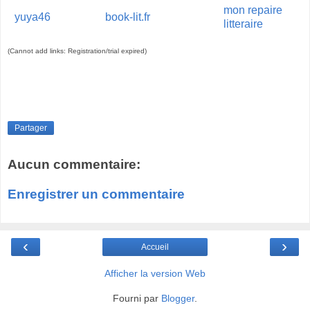
mon repaire
yuya46
book-lit.fr
litteraire
(Cannot add links: Registration/trial expired)
Partager
Aucun commentaire:
Enregistrer un commentaire
‹
›
Accueil
Afficher la version Web
Fourni par
Blogger
.