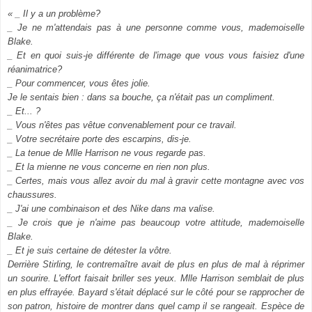
« _ Il y a un problème?
_ Je ne m'attendais pas à une personne comme vous, mademoiselle
Blake.
_ Et en quoi suis-je différente de l'image que vous vous faisiez d'une
réanimatrice?
_ Pour commencer, vous êtes jolie.
Je le sentais bien : dans sa bouche, ça n'était pas un compliment.
_ Et... ?
_ Vous n'êtes pas vêtue convenablement pour ce travail.
_ Votre secrétaire porte des escarpins, dis-je.
_ La tenue de Mlle Harrison ne vous regarde pas.
_ Et la mienne ne vous concerne en rien non plus.
_ Certes, mais vous allez avoir du mal à gravir cette montagne avec vos
chaussures.
_ J'ai une combinaison et des Nike dans ma valise.
_ Je crois que je n'aime pas beaucoup votre attitude, mademoiselle
Blake.
_ Et je suis certaine de détester la vôtre.
Derrière Stirling, le contremaître avait de plus en plus de mal à réprimer
un sourire. L'effort faisait briller ses yeux. Mlle Harrison semblait de plus
en plus effrayée. Bayard s'était déplacé sur le côté pour se rapprocher de
son patron, histoire de montrer dans quel camp il se rangeait. Espèce de