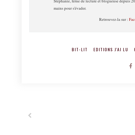
Stéphanie, férue de lecture et blogueuse depuis 20
mains pour s'évader.
Retrouvez-la sur :
Fac
BIT-LIT
EDITIONS J'AI LU