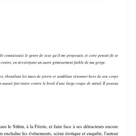
connaissais le genre de sexe qu'il me proposait, et cette pensée fit se
-ventre, en m'extirpant un autre gémissement faible de ma gorge.
or, ébranlant les murs de pierre et semblant résonner hors de son corps
 aurait fait tinter contre le bord d'une large coupe de métal. Il poussa
s le Sithin, à la Féerie, et faire face à ses détracteurs encore
On enchaîne les événements, scène érotique et enquête, l'auteur