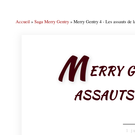
Accueil
»
Saga Merry Gentry
»
Merry Gentry 4 - Les assauts de la
M
ERRY G
ASSAUTS 
1 j