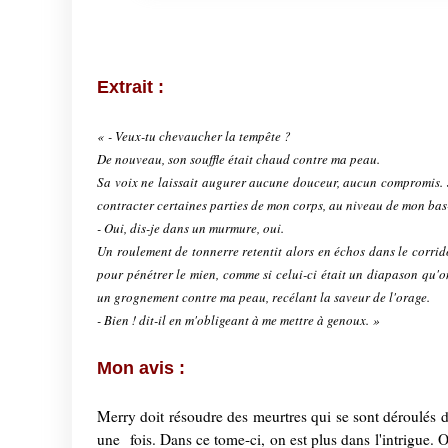
Extrait :
« - Veux-tu chevaucher la tempête ?
De nouveau, son souffle était chaud contre ma peau.
Sa voix ne laissait augurer aucune douceur, aucun compromis. Je 
contracter certaines parties de mon corps, au niveau de mon bas
- Oui, dis-je dans un murmure, oui.
Un roulement de tonnerre retentit alors en échos dans le corrid
pour pénétrer le mien, comme si celui-ci était un diapason qu'on
un grognement contre ma peau, recélant la saveur de l'orage.
- Bien ! dit-il en m'obligeant à me mettre à genoux. »
Mon avis :
Merry doit résoudre des meurtres qui se sont déroulés dan
une fois. Dans ce tome-ci, on est plus dans l'intrigue. 