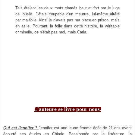
Tels étaient les deux mots clamés haut et fort par le juge
ce jour-là. J'étais coupable d'un meurtre, lui-même altéré
par ma folie. Ainsi je n'avais pas ma place en prison, mais
en asile. Pourtant, la folle dans cette histoire, la véritable
criminelle, ce n'était pas moi, mais Carla.
L'auteure se livre pour nous.
Qui est Jennifer ?
Jennifer est une jeune femme âgée de 21 ans ayant
écourté ses études en Chimie. Passionnée par la littérature, la