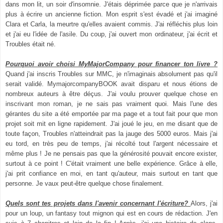
dans mon lit, un soir d'insomnie. J'étais déprimée parce que je n'arrivais
plus à écrire un ancienne fiction. Mon esprit s'est évadé et j'ai imaginé
Clara et Carla, la meurtre qu'elles avaient commis. J'ai réfléchis plus loin
et j'ai eu l'idée de l'asile. Du coup, j'ai ouvert mon ordinateur, j'ai écrit et
Troubles était né.
Pourquoi avoir choisi MyMajorCompany pour financer ton livre ?
Quand j'ai inscris Troubles sur MMC, je n'imaginais absolument pas qu'il
serait validé. MymajorcompanyBOOK avait disparu et nous étions de
nombreux auteurs à être déçus. J'ai voulu prouver quelque chose en
inscrivant mon roman, je ne sais pas vraiment quoi. Mais l'une des
gérantes du site a été emportée par ma page et a tout fait pour que mon
projet soit mit en ligne rapidement. J'ai joué le jeu, en me disant que de
toute façon, Troubles n'atteindrait pas la jauge des 5000 euros. Mais j'ai
eu tord, en très peu de temps, j'ai récolté tout l'argent nécessaire et
même plus ! Je ne pensais pas que la générosité pouvait encore exister,
surtout à ce point ! C'était vraiment une belle expérience. Grâce à elle,
j'ai prit confiance en moi, en tant qu'auteur, mais surtout en tant que
personne. Je vaux peut-être quelque chose finalement.
Quels sont tes projets dans l'avenir concernant l'écriture?
Alors, j'ai
pour un loup, un fantasy tout mignon qui est en cours de rédaction. J'en