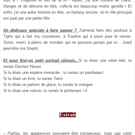
suis à 7 chapitres et loin de la fin ! Après, j'ai une histoire de clans,
d'anges et de démons en tête, celle-là est beaucoup moins gentille ! Et
enfin, j'ai une autre histoire en tête, un fantasy encore, où le rôle principal
est joué par une petite fille.
Un dédicace spéciale à faire passer ?
J'aimerai faire des poutoux à
Tiphs qui a fait ma couverture, à Pauline qui a posé pour le roman.
Sinon, merci à pleins de mondes qui ne passera jamais par ici... (sauf
peut-être ma Steph)
Et pour finir,un petit portrait chinois...
Si tu étais une série télé, tu
serais Docteur House
Si tu étais une espèce menacée , tu serais un pandaaaa !
Si tu étais un livre, tu serais Twist
Si tu étais un parfum de glace, tu serais la mangue
Si tu étais une saison, tu serais le printemps <3
Extrait
Parfois, les apparences pouvaient être trompeuses, mais pas cette
«