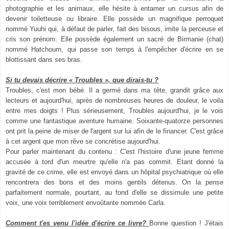
photographie et les animaux, elle hésite à entamer un cursus afin de
devenir toiletteuse ou libraire. Elle possède un magnifique perroquet
nommé Yuuhi qui, à défaut de parler, fait des bisous, imite la perceuse et
cris son prénom. Elle possède également un sacré de Birmanie (chat)
nommé Hatchoum, qui passe son temps à l'empêcher d'écrire en se
blottissant dans ses bras.
Si tu devais décrire « Troubles », que dirais-tu ?
Troubles, c'est mon bébé. Il a germé dans ma tête, grandit grâce aux
lecteurs et aujourd'hui, après de nombreuses heures de douleur, le voila
entre mes doigts ! Plus sérieusement, Troubles aujourd'hui, je le vois
comme une fantastique aventure humaine. Soixante-quatorze personnes
ont prit la peine de miser de l'argent sur lui afin de le financer. C'est grâce
à cet argent que mon rêve se concrétise aujourd'hui.
Pour parler maintenant du contenu : C'est l'histoire d'une jeune femme
accusée à tord d'un meurtre qu'elle n'a pas commit. Etant donné la
gravité de ce crime, elle est envoyé dans un hôpital psychiatrique où elle
rencontrera des bons et des moins gentils détenus. On la pense
parfaitement normale, pourtant, au fond d'elle se dissimule une petite
voix, une voix terriblement envoûtante nommée Carla.
Comment t'es venu l'idée d'écrire ce livre?
Bonne question ! J'étais