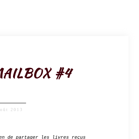
MAILBOX #4
août 2013
n de partager les livres reçus