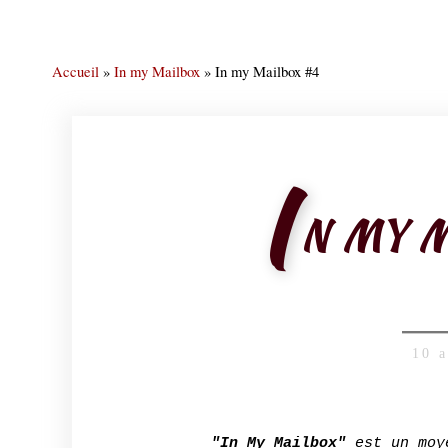
Accueil
»
In my Mailbox
»
In my Mailbox #4
I
N MY 
10 
"In My Mailbox"
est un moye