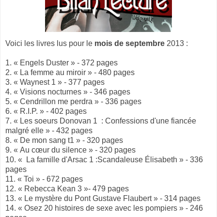
Voici les livres lus pour le
mois de septembre
2013 :
1. « Engels Duster » - 372 pages
2. « La femme au miroir » - 480 pages
3. « Waynest 1 » - 377 pages
4. « Visions nocturnes » - 346 pages
5. « Cendrillon me perdra » - 336 pages
6. « R.I.P. » - 402 pages
7. « Les soeurs Donovan 1 : Confessions d'une fiancée
malgré elle » - 432 pages
8. « De mon sang t1 » - 320 pages
9. « Au cœur du silence » - 320 pages
10. « La famille d'Arsac 1 :Scandaleuse Élisabeth » - 336
pages
11. « Toi » - 672 pages
12. « Rebecca Kean 3 »- 479 pages
13. « Le mystère du Pont Gustave Flaubert » - 314 pages
14. « Osez 20 histoires de sexe avec les pompiers » - 246