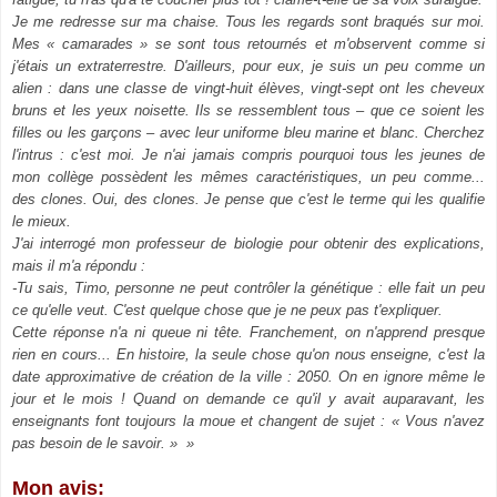
Je me redresse sur ma chaise. Tous les regards sont braqués sur moi.
Mes « camarades » se sont tous retournés et m'observent comme si
j'étais un extraterrestre. D'ailleurs, pour eux, je suis un peu comme un
alien : dans une classe de vingt-huit élèves, vingt-sept ont les cheveux
bruns et les yeux noisette. Ils se ressemblent tous – que ce soient les
filles ou les garçons – avec leur uniforme bleu marine et blanc. Cherchez
l'intrus : c'est moi. Je n'ai jamais compris pourquoi tous les jeunes de
mon collège possèdent les mêmes caractéristiques, un peu comme...
des clones. Oui, des clones. Je pense que c'est le terme qui les qualifie
le mieux.
J'ai interrogé mon professeur de biologie pour obtenir des explications,
mais il m'a répondu :
-Tu sais, Timo, personne ne peut contrôler la génétique : elle fait un peu
ce qu'elle veut. C'est quelque chose que je ne peux pas t'expliquer.
Cette réponse n'a ni queue ni tête. Franchement, on n'apprend presque
rien en cours... En histoire, la seule chose qu'on nous enseigne, c'est la
date approximative de création de la ville : 2050. On en ignore même le
jour et le mois ! Quand on demande ce qu'il y avait auparavant, les
enseignants font toujours la moue et changent de sujet : « Vous n'avez
pas besoin de le savoir. » »
Mon avis: