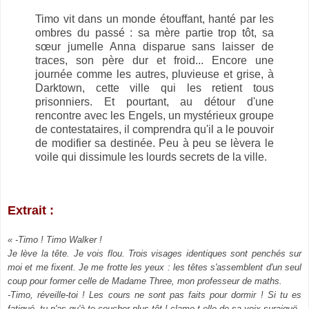
Timo vit dans un monde étouffant, hanté par les
ombres du passé : sa mère partie trop tôt, sa
sœur jumelle Anna disparue sans laisser de
traces, son père dur et froid... Encore une
journée comme les autres, pluvieuse et grise, à
Darktown, cette ville qui les retient tous
prisonniers. Et pourtant, au détour d'une
rencontre avec les Engels, un mystérieux groupe
de contestataires, il comprendra qu'il a le pouvoir
de modifier sa destinée. Peu à peu se lèvera le
voile qui dissimule les lourds secrets de la ville.
Extrait :
« -Timo ! Timo Walker !
Je lève la tête. Je vois flou. Trois visages identiques sont penchés sur
moi et me fixent. Je me frotte les yeux : les têtes s'assemblent d'un seul
coup pour former celle de Madame Three, mon professeur de maths.
-Timo, réveille-toi ! Les cours ne sont pas faits pour dormir ! Si tu es
fatigué, tu n'as qu'à te coucher plus tôt ! clame-t-elle de sa voix suraiguë.