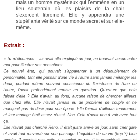
mais un homme mystérieux qui l'emmène en un
lieu souterrain où les plaisirs de la chair
s'exercent librement. Elle y apprendra une
stupéfiante vérité sur ce monde secret et sur elle-
même.
Extrait :
« Tu m'électrises... lui avait-elle expliqué un jour, ne trouvant aucun autre
mot pour illustrer ses sensations.
Ce nouvel état, qui pouvait s'apparenter à un dédoublement de
personnalité, tant elle passait d'une vie à l'autre sans jamais mélanger les
deux, perdant même souvent conscience de l'existence de l'une ou
l'autre, l'avait profondément remise en question. Qu'est-ce que cela
faisait d'elle ? Elle n'avait, au fond, aucune raison de chercher ailleurs
que chez elle. Elle n'avait jamais eu de problème de couple et ne
manquait pas de désir pour son époux. Elle l'aimait d'ailleurs tendrement
et leur mariage était assez réussi. Non. Cela n'avait rien à voir avec tout
ça.
Elle n'avait pas cherché Réno. Il était juste arrivé un jour, sans crier gare
et avait tout renversé sur son passage. L'équilibre de sa vie (trop ?) bien
rangée. Il peuplait ses nuits. Il peuplait sa vie. Il la complétait corps et