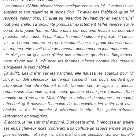
Les paroles d'Abby déclenchèrent quelque chose en lui. Il redressa les
épaules et son regard se fit moins flou. Il n'avait pas l'habitude qu'on lui
réponde. Néanmoins, s'il avait eu l'intention de l'intimider en venant ainsi
tout près d'elle, sa proximité produisait exactement l'effet inverse sur le
corps de la jeune femme. Même dans son costume froissé, ou peut-être
précisément à cause de ça, il était l'homme le plus sexy qu'elle ait jamais
vu. Un homme comme on n'en rencontrait que sur grand écran ou dans
les romans. Elle avait envie de caresser doucement sa joue mal rasée.
-Je n'ai pas dit que vous n'étiez pas attirante, gronda-t-il. Simplement,
vous n'avez rien à voir avec les femmes minces comme des roseaux
auxquelles je suis habitué.
Ça suffit. Les mains sur les hanches, elle haussa les sourcils pour lui
lancer un défi silencieux. Le temps suspendit son cours pendant que
s'éternisait leur affrontement muet. Derrière son air agacé, il donnait
l'impression d'attendre qu'elle fasse quelque chose pour l'apaiser d'une
manière ou d'une autre. Mais Abby se contentait de soutenir son regard,
attendant qu'il saisisse l'occasion de reconsidérer les mots qu'il avait
choisis. Il fut le premier à détourner la tête. Ses joues s'étaient
légèrement empourprées.
-D'accord, je me suis mal exprimé. D'un geste irrité, il repoussa en arrière
ses épais cheveux noirs, conférant à sa coiffure un aspect encore un peu
plus échevelé... et sexy - si cela était encore possible. Sur son échelle