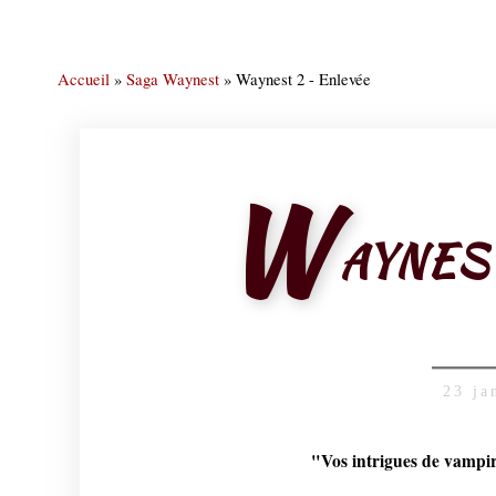
Accueil
»
Saga Waynest
»
Waynest 2 - Enlevée
W
AYNES
23 ja
"Vos intrigues de vampire