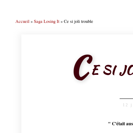
Accueil
»
Saga Losing It
»
Ce si joli trouble
C
E SI J
12 
" C'était aus