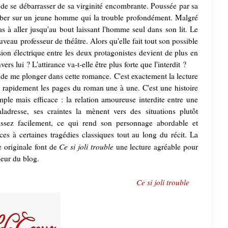
re de se débarrasser de sa virginité encombrante. Poussée par sa
omber sur un jeune homme qui la trouble profondément. Malgré
as à aller jusqu'au bout laissant l'homme seul dans son lit. Le
veau professeur de théâtre. Alors qu'elle fait tout son possible
ension électrique entre les deux protagonistes devient de plus en
ers lui ? L'attirance va-t-elle être plus forte que l'interdit ?
e de me plonger dans cette romance. C'est exactement la lecture
ré rapidement les pages du roman une à une. C'est une histoire
imple mais efficace : la relation amoureuse interdite entre une
ladresse, ses craintes la mènent vers des situations plutôt
assez facilement, ce qui rend son personnage abordable et
ces à certaines tragédies classiques tout au long du récit. La
Ce si joli trouble
ne originale font de
une lecture agréable pour
eur du blog.
Ce si joli trouble