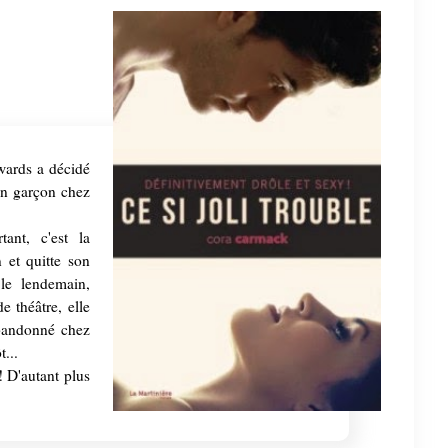
dwards a décidé
 un garçon chez
ant, c'est la
 et quitte son
le lendemain,
e théâtre, elle
abandonné chez
t...
 ! D'autant plus