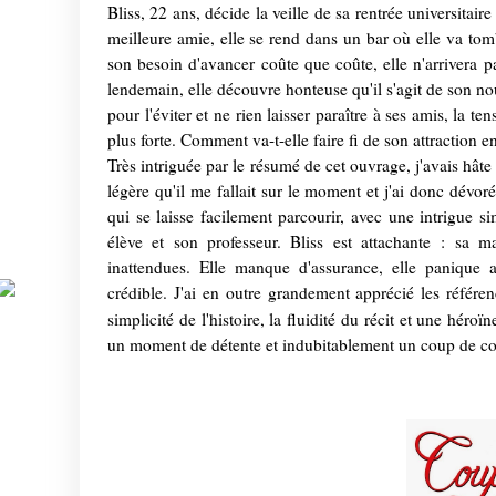
Bliss, 22 ans, décide la veille de sa rentrée universitai
meilleure amie, elle se rend dans un bar où elle va t
son besoin d'avancer coûte que coûte, elle n'arrivera p
lendemain, elle découvre honteuse qu'il s'agit de son nou
pour l'éviter et ne rien laisser paraître à ses amis, la t
plus forte. Comment va-t-elle faire fi de son attraction env
Très intriguée par le résumé de cet ouvrage, j'avais hât
légère qu'il me fallait sur le moment et j'ai donc dévo
qui se laisse facilement parcourir, avec une intrigue s
élève et son professeur. Bliss est attachante : sa ma
inattendues. Elle manque d'assurance, elle panique 
crédible. J'ai en outre grandement apprécié les référen
simplicité de l'histoire, la fluidité du récit et une héroï
un moment de détente et indubitablement un coup de co