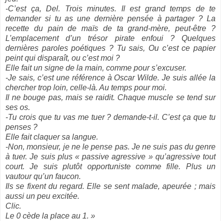
-C’est ça, Del. Trois minutes. Il est grand temps de te
demander si tu as une dernière pensée à partager ? La
recette du pain de maïs de ta grand-mère, peut-être ?
L’emplacement d’un trésor pirate enfoui ? Quelques
dernières paroles poétiques ? Tu sais, Ou c’est ce papier
peint qui disparaît, ou c’est moi ?
Elle fait un signe de la main, comme pour s’excuser.
-Je sais, c’est une référence à Oscar Wilde. Je suis allée la
chercher trop loin, celle-là. Au temps pour moi.
Il ne bouge pas, mais se raidit. Chaque muscle se tend sur
ses os.
-Tu crois que tu vas me tuer ? demande-t-il. C’est ça que tu
penses ?
Elle fait claquer sa langue.
-Non, monsieur, je ne le pense pas. Je ne suis pas du genre
à tuer. Je suis plus « passive agressive » qu’agressive tout
court. Je suis plutôt opportuniste comme fille. Plus un
vautour qu’un faucon.
Ils se fixent du regard. Elle se sent malade, apeurée ; mais
aussi un peu excitée.
Clic.
Le 0 cède la place au 1. »