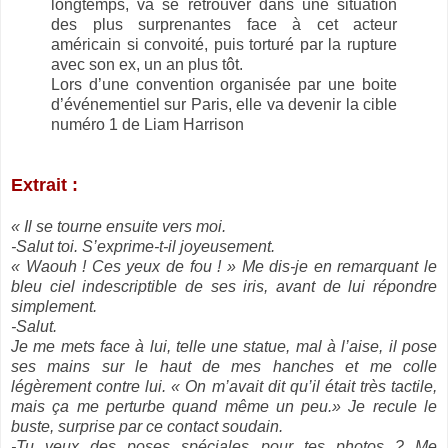
longtemps, va se retrouver dans une situation
des plus surprenantes face à cet acteur
américain si convoité, puis torturé par la rupture
avec son ex, un an plus tôt.
Lors d’une convention organisée par une boite
d’événementiel sur Paris, elle va devenir la cible
numéro 1 de Liam Harrison
Extrait :
« Il se tourne ensuite vers moi.
-Salut toi. S’exprime-t-il joyeusement.
« Waouh ! Ces yeux de fou ! » Me dis-je en remarquant le
bleu ciel indescriptible de ses iris, avant de lui répondre
simplement.
-Salut.
Je me mets face à lui, telle une statue, mal à l’aise, il pose
ses mains sur le haut de mes hanches et me colle
légèrement contre lui. « On m’avait dit qu’il était très tactile,
mais ça me perturbe quand même un peu.» Je recule le
buste, surprise par ce contact soudain.
-Tu veux des poses spéciales pour tes photos ? Me