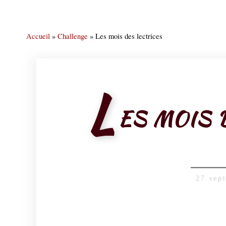
Accueil
»
Challenge
»
Les mois des lectrices
L
ES MOIS 
27 sep