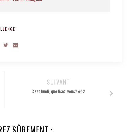
LLENGE
SUIVANT
C'est lundi, que lisez-vous? #42
REZ SÛREMENT :