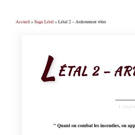
Accueil
»
Saga Létal
»
Létal 2 – Ardemment vôtre
L
ÉTAL 2 – A
1 sep
" Quant on combat les incendies, on app