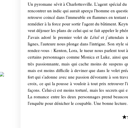
Un pyromane sévit à Charlottesville. L'agent spécial du
rencontrer un indic qui aurait aperçu l'homme en questi
retrouve coincé dans l'immeuble en flammes en tentant d
remédier à la force pour sortir l'agent du bâtiment. Keyto
veut déjouer les plans de celui qui se fait appeler le phé
Létal
J'avais adoré le premier volet de
et j’attendais
lignes, l'auteure nous plonge dans l'intrigue. Son style 
rendez-vous : Kenton, Lora, le tueur nous parlent tout 
certains personnages comme Monica et Luke, ainsi que
très passionnante, mais qui cache moins de suspens 
mais est moins difficile à deviner que dans le volet pr
fort qui s'adonne avec une passion dévorante à son trav
croix, ce qui la pousse à vouloir à tout prix retrouver 
façons. Celui-ci est moins torturé, mais les secrets qui 
La romance entre les deux personnages prend beaucoup 
l'enquête pour dénicher le coupable. Une bonne lecture. I
★