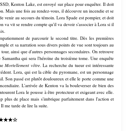
 SSD, Kenton Lake, est envoyé sur place pour enquêter. Il doit
on. Mais une fois au rendez-vous, il découvre un incendie et se
e venir au secours du témoin. Lora Spade est pompier, et doit
n va vit se rendre compte qu'il va devoir s'associer à Lora si il
nix.
 impatiemment de parcourir le second titre. Dès les premières
simple et sa narration sous divers points de vue sont toujours au
à tour, ainsi que d'autres personnages secondaires. On retrouve
 Samantha qui sera l'héroïne du troisième tome. Une enquête
Mortellement vôtre
que
. La recherche du tueur est intéressante
écédent. Lora, qui est la cible du pyromane, est un personnage
ail. Son passé est plutôt douloureux et elle le porte comme une
l'incendiaire. L'arrivée de Kenton va la bouleverser de bien des
entourent Lora le pousse à être protecteur et exigeant avec elle.
plus de place mais s'imbrique parfaitement dans l'action et
l me tarde de lire la suite.
★★★☆