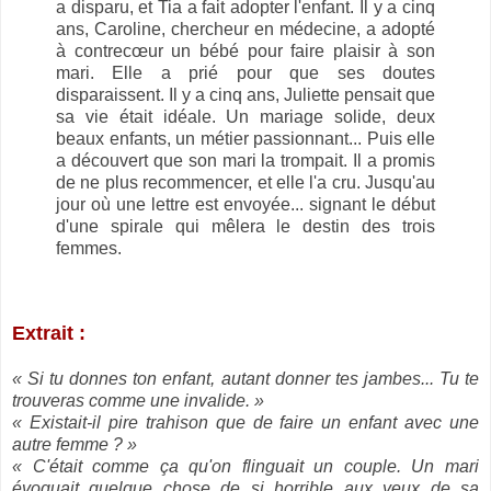
a disparu, et Tia a fait adopter l'enfant. Il y a cinq
ans, Caroline, chercheur en médecine, a adopté
à contrecœur un bébé pour faire plaisir à son
mari. Elle a prié pour que ses doutes
disparaissent. Il y a cinq ans, Juliette pensait que
sa vie était idéale. Un mariage solide, deux
beaux enfants, un métier passionnant... Puis elle
a découvert que son mari la trompait. Il a promis
de ne plus recommencer, et elle l'a cru. Jusqu'au
jour où une lettre est envoyée... signant le début
d'une spirale qui mêlera le destin des trois
femmes.
Extrait :
« Si tu donnes ton enfant, autant donner tes jambes... Tu te
trouveras comme une invalide. »
« Existait-il pire trahison que de faire un enfant avec une
autre femme ? »
« C'était comme ça qu'on flinguait un couple. Un mari
évoquait quelque chose de si horrible aux yeux de sa