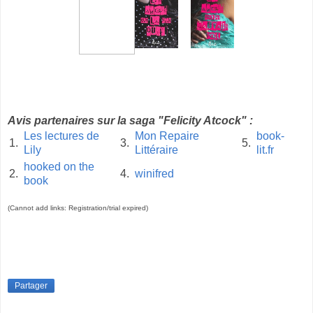
Avis partenaires sur la saga "Felicity Atcock" :
Les lectures de
Mon Repaire
book-
1.
3.
5.
Lily
Littéraire
lit.fr
hooked on the
2.
4.
winifred
book
(Cannot add links: Registration/trial expired)
Partager