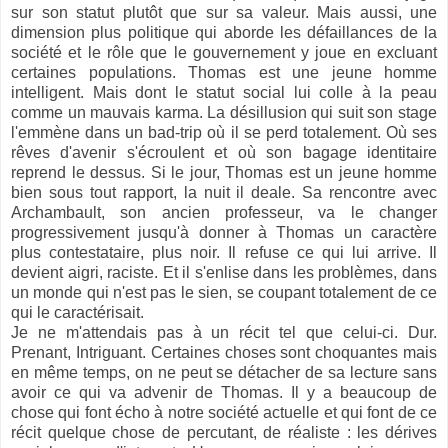
sur son statut plutôt que sur sa valeur. Mais aussi, une
dimension plus politique qui aborde les défaillances de la
société et le rôle que le gouvernement y joue en excluant
certaines populations. Thomas est une jeune homme
intelligent. Mais dont le statut social lui colle à la peau
comme un mauvais karma. La désillusion qui suit son stage
l'emmène dans un bad-trip où il se perd totalement. Où ses
rêves d'avenir s'écroulent et où son bagage identitaire
reprend le dessus. Si le jour, Thomas est un jeune homme
bien sous tout rapport, la nuit il deale. Sa rencontre avec
Archambault, son ancien professeur, va le changer
progressivement jusqu'à donner à Thomas un caractère
plus contestataire, plus noir. Il refuse ce qui lui arrive. Il
devient aigri, raciste. Et il s'enlise dans les problèmes, dans
un monde qui n'est pas le sien, se coupant totalement de ce
qui le caractérisait.
Je ne m'attendais pas à un récit tel que celui-ci. Dur.
Prenant, Intriguant. Certaines choses sont choquantes mais
en même temps, on ne peut se détacher de sa lecture sans
avoir ce qui va advenir de Thomas. Il y a beaucoup de
chose qui font écho à notre société actuelle et qui font de ce
récit quelque chose de percutant, de réaliste : les dérives