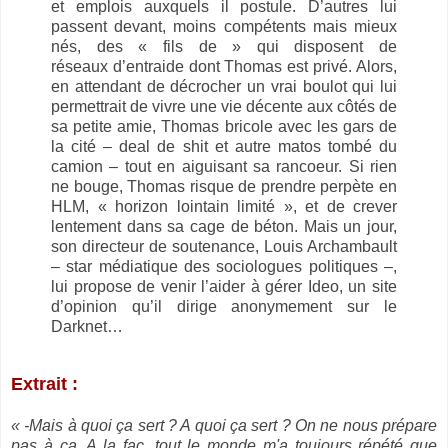
et emplois auxquels il postule. D’autres lui
passent devant, moins compétents mais mieux
nés, des « fils de » qui disposent de
réseaux d’entraide dont Thomas est privé. Alors,
en attendant de décrocher un vrai boulot qui lui
permettrait de vivre une vie décente aux côtés de
sa petite amie, Thomas bricole avec les gars de
la cité – deal de shit et autre matos tombé du
camion – tout en aiguisant sa rancoeur. Si rien
ne bouge, Thomas risque de prendre perpète en
HLM, « horizon lointain limité », et de crever
lentement dans sa cage de béton. Mais un jour,
son directeur de soutenance, Louis Archambault
– star médiatique des sociologues politiques –,
lui propose de venir l’aider à gérer Ideo, un site
d’opinion qu’il dirige anonymement sur le
Darknet…
Extrait :
« -Mais à quoi ça sert ? A quoi ça sert ? On ne nous prépare
pas à ça. A la fac, tout le monde m'a toujours répété que