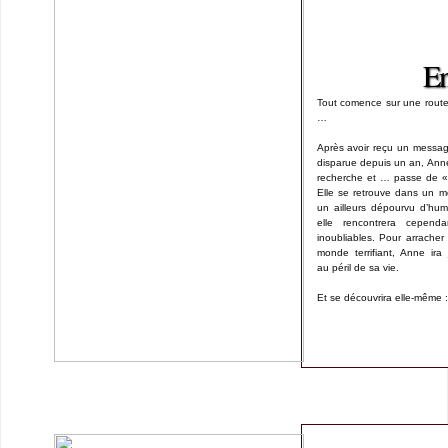
En
Tout comence sur une rou
…
Après avoir reçu un messag
disparue depuis un an, Ann
recherche et … passe de « 
Elle se retrouve dans un m
un ailleurs dépourvu d’hum
elle rencontrera cependa
inoubliables. Pour arrache
monde terrifiant, Anne ira
au péril de sa vie.
Et se découvrira elle-même :