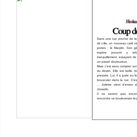
Hooked
Coup de
Dans une rue proche de l
de Lille, un nouveau café vi
portes : le Marylin. Son gé
espère pouvoir y ref
tranquillement, essayant de
un passé douloureux.
Mais c'est sans compter sur
du destin. Elle est belle, b
pressée. Lui, il a juste eu 
bousculer dans la rue. C'es
... Juliette vient d'entrer
Josselin.
Il ne savent pas encor
rencontre va bouleverser leu