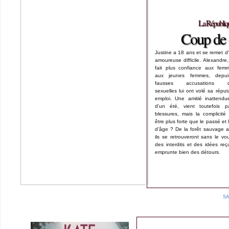
La Républiqu
Coup de 
Justine a 18 ans et se remet d'
amoureuse difficile. Alexandre
fait plus confiance aux femm
aux jeunes femmes, depu
fausses accusations d'a
sexuelles lui ont volé sa réput
emploi. Une amitié inattendu
d'un été, vient toutefois p
blessures, mais la complicité p
être plus forte que le passé et 
d'âge ? De la forêt sauvage 
ils se retrouveront sans le vou
des interdits et des idées reç
emprunte bien des détours.
S