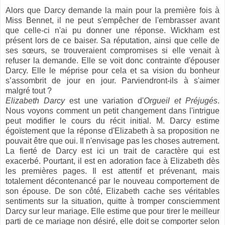
Alors que Darcy demande la main pour la première fois à
Miss Bennet, il ne peut s'empêcher de l'embrasser avant
que celle-ci n'ai pu donner une réponse. Wickham est
présent lors de ce baiser. Sa réputation, ainsi que celle de
ses sœurs, se trouveraient compromises si elle venait à
refuser la demande. Elle se voit donc contrainte d'épouser
Darcy. Elle le méprise pour cela et sa vision du bonheur
s’assombrit de jour en jour. Parviendront-ils à s'aimer
malgré tout ?
Elizabeth Darcy
est une variation d'
Orgueil et Préjugés
.
Nous voyons comment un petit changement dans l'intrigue
peut modifier le cours du récit initial. M. Darcy estime
égoïstement que la réponse d'Elizabeth à sa proposition ne
pouvait être que oui. Il n'envisage pas les choses autrement.
La fierté de Darcy est ici un trait de caractère qui est
exacerbé. Pourtant, il est en adoration face à Elizabeth dès
les premières pages. Il est attentif et prévenant, mais
totalement décontenancé par le nouveau comportement de
son épouse. De son côté, Elizabeth cache ses véritables
sentiments sur la situation, quitte à tromper consciemment
Darcy sur leur mariage. Elle estime que pour tirer le meilleur
parti de ce mariage non désiré, elle doit se comporter selon