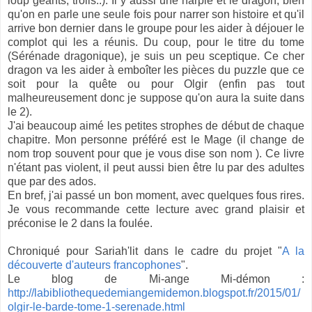
loup géants, trolls..). Il y aussi une harpie et le dragon, bien
qu'on en parle une seule fois pour narrer son histoire et qu'il
arrive bon dernier dans le groupe pour les aider à déjouer le
complot qui les a réunis. Du coup, pour le titre du tome
(Sérénade dragonique), je suis un peu sceptique. Ce cher
dragon va les aider à emboîter les pièces du puzzle que ce
soit pour la quête ou pour Olgir (enfin pas tout
malheureusement donc je suppose qu'on aura la suite dans
le 2).
J'ai beaucoup aimé les petites strophes de début de chaque
chapitre. Mon personne préféré est le Mage (il change de
nom trop souvent pour que je vous dise son nom ). Ce livre
n'étant pas violent, il peut aussi bien être lu par des adultes
que par des ados.
En bref, j'ai passé un bon moment, avec quelques fous rires.
Je vous recommande cette lecture avec grand plaisir et
préconise le 2 dans la foulée.
Chroniqué pour Sariah'lit dans le cadre du projet "
A la
découverte d'auteurs francophones
".
Le blog de Mi-ange Mi-démon :
http://labibliothequedemiangemidemon.blogspot.fr/2015/01/
olgir-le-barde-tome-1-serenade.html