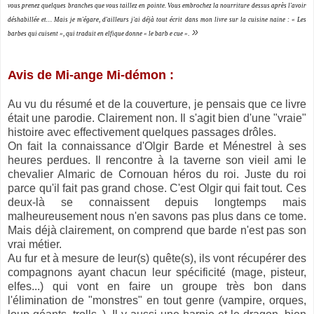
vous prenez quelques branches que vous taillez en pointe. Vous embrochez la nourriture dessus après l'avoir
déshabillée et… Mais je m'égare, d'ailleurs j'ai déjà tout écrit dans mon livre sur la cuisine naine : « Les
»
barbes qui cuisent », qui traduit en elfique donne « le barb e cue »
.
Avis de Mi-ange Mi-démon :
Au vu du résumé et de la couverture, je pensais que ce livre
était une parodie. Clairement non. Il s'agit bien d'une "vraie"
histoire avec effectivement quelques passages drôles.
On fait la connaissance d'Olgir Barde et Ménestrel à ses
heures perdues. Il rencontre à la taverne son vieil ami le
chevalier Almaric de Cornouan héros du roi. Juste du roi
parce qu'il fait pas grand chose. C'est Olgir qui fait tout. Ces
deux-là se connaissent depuis longtemps mais
malheureusement nous n'en savons pas plus dans ce tome.
Mais déjà clairement, on comprend que barde n'est pas son
vrai métier.
Au fur et à mesure de leur(s) quête(s), ils vont récupérer des
compagnons ayant chacun leur spécificité (mage, pisteur,
elfes...) qui vont en faire un groupe très bon dans
l'élimination de "monstres" en tout genre (vampire, orques,