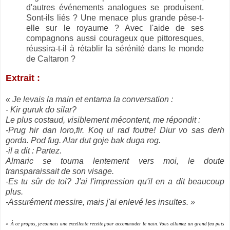
d'autres événements analogues se produisent.
Sont-ils liés ? Une menace plus grande pèse-t-
elle sur le royaume ? Avec l'aide de ses
compagnons aussi courageux que pittoresques,
réussira-t-il à rétablir la sérénité dans le monde
de Caltaron ?
Extrait :
« Je levais la main et entama la conversation :
- Kir guruk do silar?
Le plus costaud, visiblement mécontent, me répondit :
-Prug hir dan loro,fir. Koq ul rad foutre! Diur vo sas derh
gorda. Pod fug. Alar dut goje bak duga rog.
-il a dit : Partez.
Almaric se tourna lentement vers moi, le doute
transparaissait de son visage.
-Es tu sûr de toi? J'ai l'impression qu'il en a dit beaucoup
plus.
-Assurément messire, mais j'ai enlevé les insultes.
»
« À ce propos, je connais une excellente recette pour accommoder le nain. Vous allumez un grand feu puis