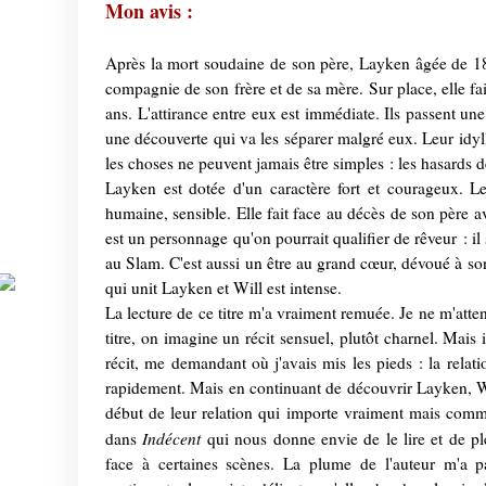
Mon avis :
Après la mort soudaine de son père, Layken âgée de 1
compagnie de son frère et de sa mère. Sur place, elle fa
ans. L'attirance entre eux est immédiate. Ils passent un
une découverte qui va les séparer malgré eux. Leur idyll
les choses ne peuvent jamais être simples : les hasards de
Layken est dotée d'un caractère fort et courageux. Les
humaine, sensible. Elle fait face au décès de son père av
est un personnage qu'on pourrait qualifier de rêveur : il
au Slam. C'est aussi un être au grand cœur, dévoué à son 
qui unit Layken et Will est intense.
La lecture de ce titre m'a vraiment remuée. Je ne m'atten
titre, on imagine un récit sensuel, plutôt charnel. Mais i
récit, me demandant où j'avais mis les pieds : la relati
rapidement. Mais en continuant de découvrir Layken, Wil
début de leur relation qui importe vraiment mais comme
Indécent
dans
qui nous donne envie de le lire et de ple
face à certaines scènes. La plume de l'auteur m'a par