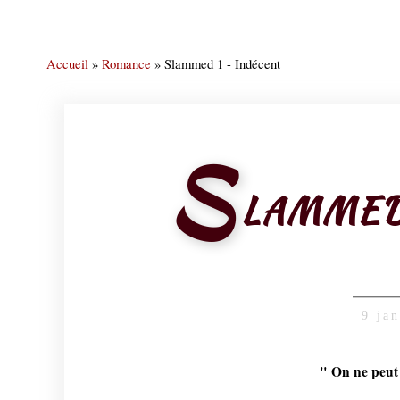
Accueil
»
Romance
»
Slammed 1 - Indécent
S
LAMMED 
9 ja
" On ne peut 