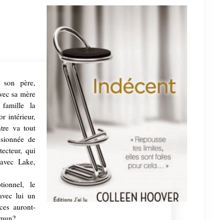
 son père,
avec sa mère
famille la
 intérieur,
ntre va tout
ssionnée de
tecteur, qui
avec Lake,
ionnel, le
avec lui un
nces auront-
ommun?