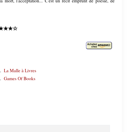
 la mort, l'acceptation... C'est un récit emprunt de poésie, de
★★★☆
5.
La Malle à Livres
6.
Games Of Books