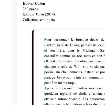
Hoover Collen
282 pages
Éditions J'ai lu (2014)
Collection semi-poche
Pour surmonter le brusque décès de
Layken, âgée de 18 ans, part s'installer, 
et son frère, dans le Michigan. Sa 
considère comme un roc, mais en son for
elle est désespérée. Bientôt, une renco
changer : celle de Will, son voisin pa
poésie, un être lumineux, patient et pro
partage beaucoup d'intérêts communs 
peut-être même trop...
Après un premier rendez-vous except
quotidien reprend ses droits et amène 
obstacle infranchissable. Les circonsta
elles raison de leur attirance hors du c