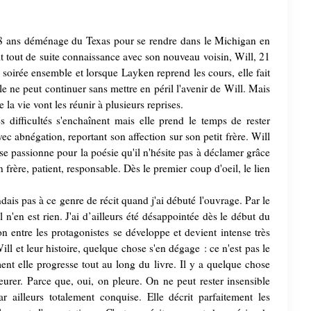
8 ans déménage du Texas pour se rendre dans le Michigan en
it tout de suite connaissance avec son nouveau voisin, Will, 21
e soirée ensemble et lorsque Layken reprend les cours, elle fait
e ne peut continuer sans mettre en péril l'avenir de Will. Mais
 la vie vont les réunir à plusieurs reprises.
 difficultés s'enchaînent mais elle prend le temps de rester
ec abnégation, reportant son affection sur son petit frère. Will
 se passionne pour la poésie qu'il n'hésite pas à déclamer grâce
frère, patient, responsable. Dès le premier coup d'oeil, le lien
dais pas à ce genre de récit quand j'ai débuté l'ouvrage. Par le
l n'en est rien. J'ai d’ailleurs été désappointée dès le début du
on entre les protagonistes se développe et devient intense très
l et leur histoire, quelque chose s'en dégage : ce n'est pas le
nt elle progresse tout au long du livre. Il y a quelque chose
urer. Parce que, oui, on pleure. On ne peut rester insensible
 ailleurs totalement conquise. Elle décrit parfaitement les