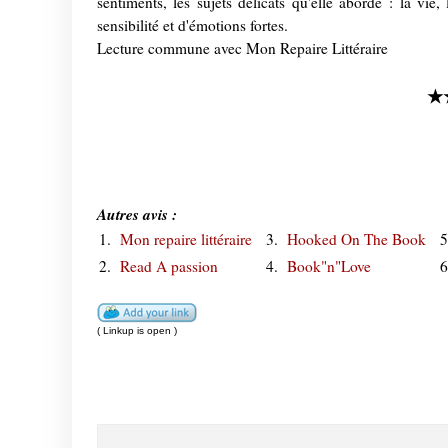
sentiments, les sujets délicats qu'elle aborde : la vie,
sensibilité et d'émotions fortes.
Lecture commune avec Mon Repaire Littéraire
★
Autres avis :
1.
Mon repaire littéraire
3.
Hooked On The Book
2.
Read A passion
4.
Book"n"Love
( Linkup is open )