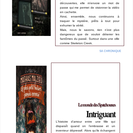
découvertes, elle m’envoie un mot de
passe qui me permet de visionner la vidéo
en cachette.
Ainsi, ensemble, nous continuons à
traquer le mystère, prêts à tout pour
exhumer la vérité.
Mais, nous le savons, rien n’est plus
dangereux que de vouloir déterrer les
fantômes du passé. Surtout dans une ville
comme Skeleton Creek.
SA CHRONIQUE
Le monde des Spatchounes
Intriguant
L'histoire d'amour entre une fille qui
disparaît quand on l'embrasse et un
inventeur dépressif. Alors qu'ils échangent