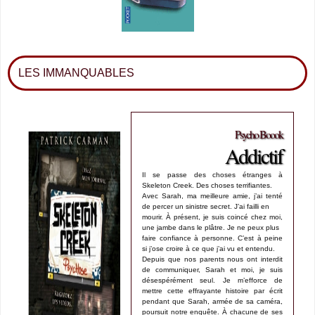
LES IMMANQUABLES
Psycho Boook
Addictif
Il se passe des choses étranges à
Skeleton Creek. Des choses terrifiantes.
Avec Sarah, ma meilleure amie, j’ai tenté
de percer un sinistre secret. J’ai failli en
mourir. À présent, je suis coincé chez moi,
une jambe dans le plâtre. Je ne peux plus
faire confiance à personne. C’est à peine
si j’ose croire à ce que j’ai vu et entendu.
Depuis que nos parents nous ont interdit
de communiquer, Sarah et moi, je suis
désespérément seul. Je m’efforce de
mettre cette effrayante histoire par écrit
pendant que Sarah, armée de sa caméra,
poursuit notre enquête. À chacune de ses