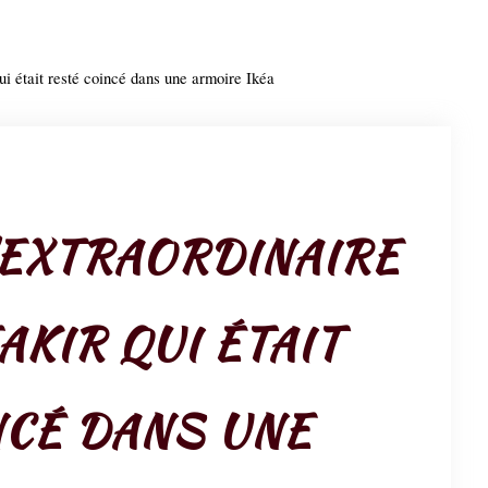
ui était resté coincé dans une armoire Ikéa
'EXTRAORDINAIRE
AKIR QUI ÉTAIT
NCÉ DANS UNE