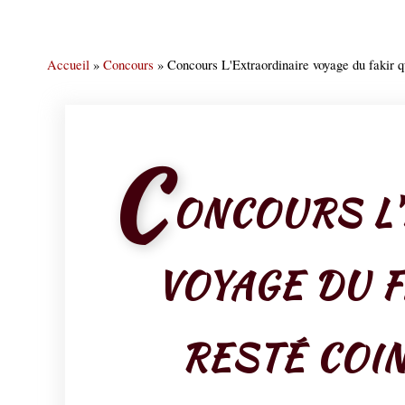
Accueil
»
Concours
»
Concours L'Extraordinaire voyage du fakir q
C
ONCOURS L
VOYAGE DU F
RESTÉ COI