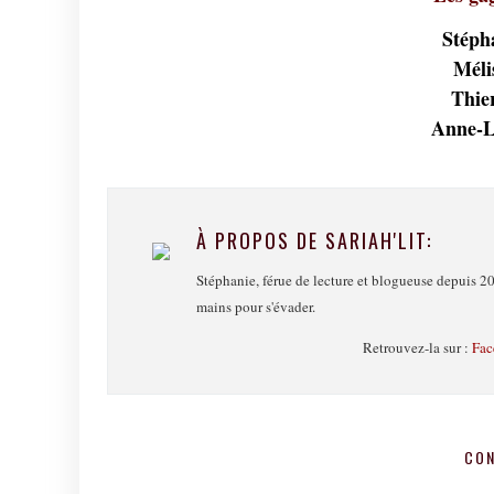
Stépha
Méli
Thier
Anne-L
À PROPOS DE SARIAH'LIT:
Stéphanie, férue de lecture et blogueuse depuis 20
mains pour s'évader.
Retrouvez-la sur :
Fac
CO