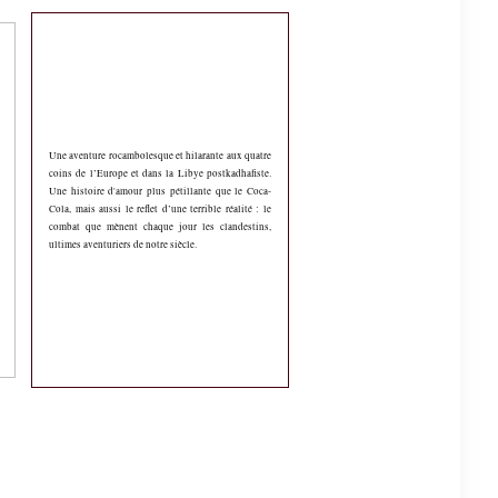
Une aventure rocambolesque et hilarante aux quatre
coins de l’Europe et dans la Libye postkadhafiste.
Une histoire d'amour plus pétillante que le Coca-
Cola, mais aussi le reflet d’une terrible réalité : le
combat que mènent chaque jour les clandestins,
ultimes aventuriers de notre siècle.