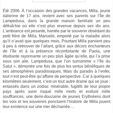
Été 2006. À l’occasion des grandes vacances, Milla, jeune
italienne de 17 ans, revient avec ses parents sur l’île de
Lampedusa, dans la grande maison familiale un peu
défraîchie où elle n’est plus revenue depuis ses dix ans.
L’ambiance est pesante, hantée par le souvenir obsédant du
petit frère de Milla, Manuele, emporté par la maladie alors
qu’il n’avait que quelques mois. Pourtant Milla parvient peu
à peu à retrouver de l’allant, grâce aux décors enchanteurs
de l’île et à la présence réconfortante de Paola, une
étudiante rayonnante un peu plus âgée qu’elle, qui l’a prise
sous son aile. Lampedusa, que l’on surnomme « l’île du
Salut », démontre une fois de plus les vertus bénéfiques de
ses atmosphères paradisiaques. Mais du paradis à l’enfer,
tout n’est peut-être qu’affaire de perspective. Car à quelques
kilomètres seulement, c’est un tout autre drame qui se joue :
entassés dans un zodiac misérable, fugitifs de leur propre
pays après avoir risqué mille morts et enduré mille
souffrances,
une demi-douzaine de jeunes Erythréens dont
les voix et les souvenirs ponctuent l’histoire de Milla jouent
leur existence sur une mer déchainée…