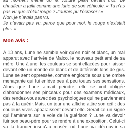
au moment même où la voiture pilait devant moi. Le
chauffeur a jailli comme une furie de son véhicule. « Tu n’as
pas vu que c’était rouge ? J’aurais pu t’écraser ! »
Non, je n’avais pas vu.
Je n’avais pas vu, parce que pour moi, le rouge n’existait
plus. »
Mon avis :
A 13 ans, Lune ne semble voir qu'en noir et blanc, un mal
apparut avec l’arrivée de Malco, le nouveau petit ami de sa
mère. Une à une, les couleurs se sont effacées pour laisser
devant elle un monde de blanc et de différents tons de gris.
Lune se sent oppressée, comme engloutie sous une ombre
menaçante qui lui enlève peu à peu toutes ses sensations.
Alors que Lune aimait peindre, elle se voit obligée
d'abandonner ses pinceaux pour des examens médicaux,
des rendez-vous avec des psychologues qui ne parviennent
pas à la guérir. Mais, un jour une affiche attire son œil : des
couleurs vives apparaissent devant elle. Serait-ce un signe
qui l’amènera sur la voie de la guérison ? Lune va devoir
fuir son beau-père pour se rendre à une exposition. Celui-ci
va la traquer jusqu'au musée où Lune va découvrir sa