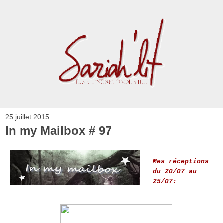
25 juillet 2015
In my Mailbox # 97
Mes réceptions
d
u 20/07 au
25/07: