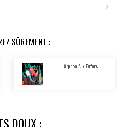
REZ SÛREMENT :
Orphée Aux Enfers
TS DOUX :