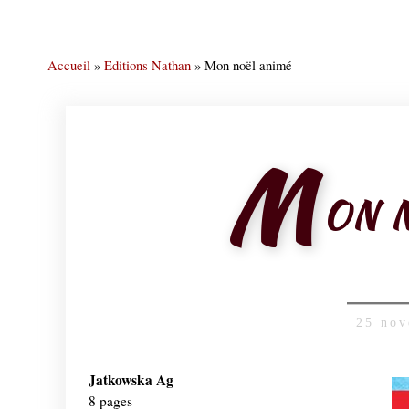
Accueil
»
Editions Nathan
»
Mon noël animé
M
ON 
25 nov
Jatkowska Ag
8 pages