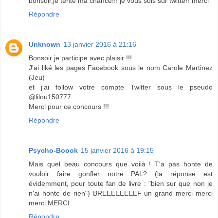
bonsoir,je tente ma chance!!! je vous suis sur twitter! merci
Répondre
Unknown
13 janvier 2016 à 21:16
Bonsoir je participe avec plaisir !!!
J'ai liké les pages Facebook sous le nom Carole Martinez
(Jeu)
et j'ai follow votre compte Twitter sous le pseudo
@lilou150777
Merci pour ce concours !!!
Répondre
Psycho-Boook
15 janvier 2016 à 19:15
Mais quel beau concours que voilà ! T'a pas honte de
vouloir faire gonfler notre PAL? (la réponse est
évidemment, pour toute fan de livre : "bien sur que non je
n'ai honte de rien") BREEEEEEEEF un grand merci merci
merci MERCI
Répondre