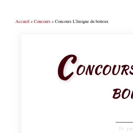
Accueil
»
Concours
»
Concours L’Insigne du boiteux
C
ONCOURS
BO
21 ja