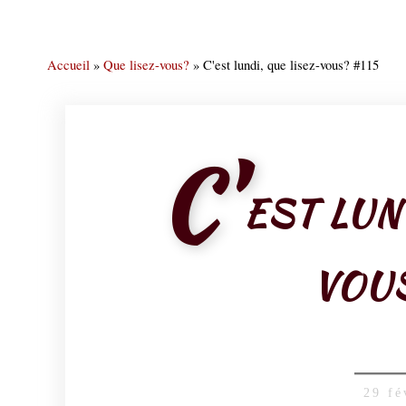
Accueil
»
Que lisez-vous?
»
C'est lundi, que lisez-vous? #115
C'
EST LUN
VOUS
29 fé