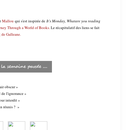
ar
Mallou
qui s'est inspirée de
It's Monday, What
are you reading
urney Through a World of Books
.
Le récapitulatif des liens se fait
g de Galleane.
air obscur »
l de l'ignorance »
ur interdit »
n réunis ? »