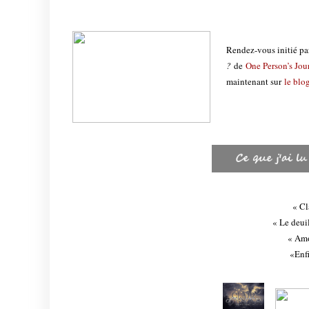
Rendez-vous initié p
?
de
One Person’s Jo
maintenant sur
le blo
« Cl
« Le deui
« Amo
«Enfi