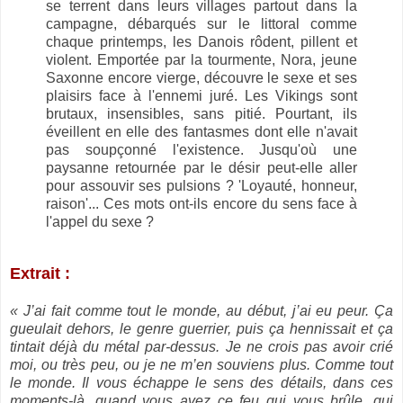
se terrent dans leurs villages partout dans la
campagne, débarqués sur le littoral comme
chaque printemps, les Danois rôdent, pillent et
violent. Emportée par la tourmente, Nora, jeune
Saxonne encore vierge, découvre le sexe et ses
plaisirs face à l'ennemi juré. Les Vikings sont
brutaux, insensibles, sans pitié. Pourtant, ils
éveillent en elle des fantasmes dont elle n'avait
pas soupçonné l'existence. Jusqu'où une
paysanne retournée par le désir peut-elle aller
pour assouvir ses pulsions ? 'Loyauté, honneur,
raison'... Ces mots ont-ils encore du sens face à
l'appel du sexe ?
Extrait :
« J’ai fait comme tout le monde, au début, j’ai eu peur. Ça
gueulait dehors, le genre guerrier, puis ça hennissait et ça
tintait déjà du métal par-dessus. Je ne crois pas avoir crié
moi, ou très peu, ou je ne m’en souviens plus. Comme tout
le monde. Il vous échappe le sens des détails, dans ces
moments-là, quand vous avez ce feu qui vous brûle, qui