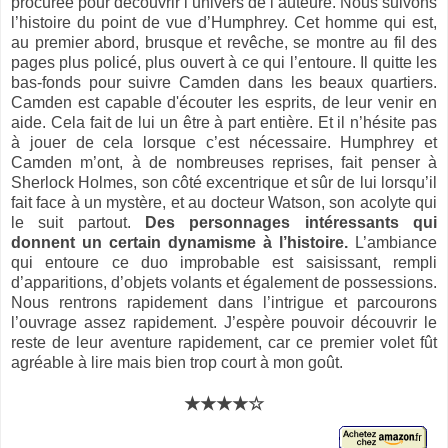
procurée pour découvrir l’univers de l’auteure. Nous suivons
l’histoire du point de vue d’Humphrey. Cet homme qui est,
au premier abord, brusque et revêche, se montre au fil des
pages plus policé, plus ouvert à ce qui l’entoure. Il quitte les
bas-fonds pour suivre Camden dans les beaux quartiers.
Camden est capable d'écouter les esprits, de leur venir en
aide. Cela fait de lui un être à part entière. Et il n’hésite pas
à jouer de cela lorsque c’est nécessaire. Humphrey et
Camden m’ont, à de nombreuses reprises, fait penser à
Sherlock Holmes, son côté excentrique et sûr de lui lorsqu’il
fait face à un mystère, et au docteur Watson, son acolyte qui
le suit partout.
Des personnages intéressants qui
donnent un certain dynamisme à l’histoire.
L’ambiance
qui entoure ce duo improbable est saisissant, rempli
d’apparitions, d’objets volants et également de possessions.
Nous rentrons rapidement dans l’intrigue et parcourons
l’ouvrage assez rapidement. J’espère pouvoir découvrir le
reste de leur aventure rapidement, car ce premier volet fût
agréable à lire mais bien trop court à mon goût.
★★★★☆