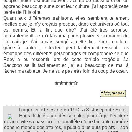
peuple indien est très souvent victime de racisme et on en
apprend beaucoup sur eux et leur culture, j’ai apprécié cette
partie de l’histoire.
Quant aux différentes trahisons, elles semblent tellement
réelles que je m’y croyais presque, dans cet univers où tout
est permis. Et la fin, que dire? J’ai été très surprise,
agréablement! Je m’étais imaginée plusieurs scénarios de
fin mais je n’ai jamais songé à cette fin. Pour conclure,
grâce à l’auteur, le lecteur peut facilement ressentir les
émotions des différents personnages et comprendre ce que
Roby a pu ressentir lors de cette terrible tragédie.
La
Sanction
se lit facilement et j’ai eu beaucoup de mal à
lâcher ma tablette. Je ne suis pas très loin du coup de cœur.
★★★★☆
Roger Delisle est né en 1942 à St-Joseph-de-Sorel.
Épris de littérature dès son plus jeune âge, l’écriture
devient vite sa passion. En parallèle d’une brillante carrière
dans le monde des affaires, il publie plusieurs polars – son