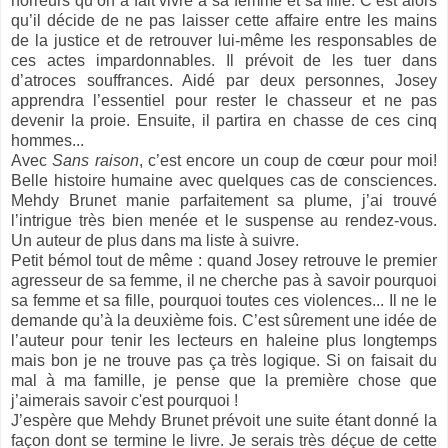
horreurs qu’on a fait vivre à sa femme et sa fille. C’est alors
qu’il décide de ne pas laisser cette affaire entre les mains
de la justice et de retrouver lui-même les responsables de
ces actes impardonnables. Il prévoit de les tuer dans
d’atroces souffrances. Aidé par deux personnes, Josey
apprendra l’essentiel pour rester le chasseur et ne pas
devenir la proie. Ensuite, il partira en chasse de ces cinq
hommes...
Avec
Sans raison
, c’est encore un coup de cœur pour moi!
Belle histoire humaine avec quelques cas de consciences.
Mehdy Brunet manie parfaitement sa plume, j’ai trouvé
l’intrigue très bien menée et le suspense au rendez-vous.
Un auteur de plus dans ma liste à suivre.
Petit bémol tout de même : quand Josey retrouve le premier
agresseur de sa femme, il ne cherche pas à savoir pourquoi
sa femme et sa fille, pourquoi toutes ces violences... Il ne le
demande qu’à la deuxième fois. C’est sûrement une idée de
l’auteur pour tenir les lecteurs en haleine plus longtemps
mais bon je ne trouve pas ça très logique. Si on faisait du
mal à ma famille, je pense que la première chose que
j’aimerais savoir c'est pourquoi !
J’espère que Mehdy Brunet prévoit une suite étant donné la
façon dont se termine le livre. Je serais très déçue de cette