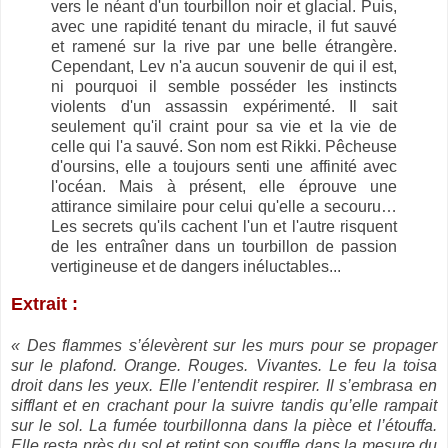
vers le néant d'un tourbillon noir et glacial. Puis,
avec une rapidité tenant du miracle, il fut sauvé
et ramené sur la rive par une belle étrangère.
Cependant, Lev n'a aucun souvenir de qui il est,
ni pourquoi il semble posséder les instincts
violents d'un assassin expérimenté. Il sait
seulement qu'il craint pour sa vie et la vie de
celle qui l'a sauvé. Son nom est Rikki. Pêcheuse
d'oursins, elle a toujours senti une affinité avec
l'océan. Mais à présent, elle éprouve une
attirance similaire pour celui qu'elle a secouru…
Les secrets qu'ils cachent l'un et l'autre risquent
de les entraîner dans un tourbillon de passion
vertigineuse et de dangers inéluctables...
Extrait :
« Des flammes s’élevèrent sur les murs pour se propager
sur le plafond. Orange. Rouges. Vivantes. Le feu la toisa
droit dans les yeux. Elle l’entendit respirer. Il s’embrasa en
sifflant et en crachant pour la suivre tandis qu’elle rampait
sur le sol. La fumée tourbillonna dans la pièce et l’étouffa.
Elle resta près du sol et retint son souffle dans la mesure du