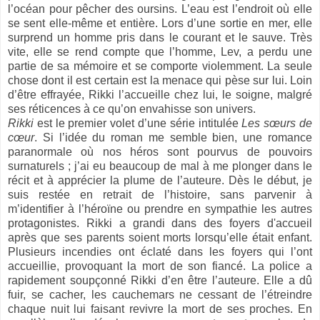
l’océan pour pêcher des oursins. L’eau est l’endroit où elle
se sent elle-même et entière. Lors d’une sortie en mer, elle
surprend un homme pris dans le courant et le sauve. Très
vite, elle se rend compte que l’homme, Lev, a perdu une
partie de sa mémoire et se comporte violemment. La seule
chose dont il est certain est la menace qui pèse sur lui. Loin
d’être effrayée, Rikki l’accueille chez lui, le soigne, malgré
ses réticences à ce qu’on envahisse son univers.
Rikki
est le premier volet d’une série intitulée
Les sœurs de
cœur
. Si l’idée du roman me semble bien, une romance
paranormale où nos héros sont pourvus de pouvoirs
surnaturels ; j’ai eu beaucoup de mal à me plonger dans le
récit et à apprécier la plume de l’auteure. Dès le début, je
suis restée en retrait de l’histoire, sans parvenir à
m’identifier à l’héroïne ou prendre en sympathie les autres
protagonistes. Rikki a grandi dans des foyers d'accueil
après que ses parents soient morts lorsqu’elle était enfant.
Plusieurs incendies ont éclaté dans les foyers qui l’ont
accueillie, provoquant la mort de son fiancé. La police a
rapidement soupçonné Rikki d’en être l’auteure. Elle a dû
fuir, se cacher, les cauchemars ne cessant de l’étreindre
chaque nuit lui faisant revivre la mort de ses proches. En