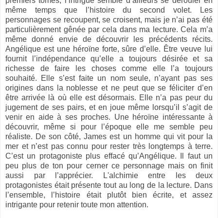
premiers tomes, l’intrigue semble d’ailleurs se dérouler en
même temps que l’histoire du second volet. Les
personnages se recoupent, se croisent, mais je n’ai pas été
particulièrement gênée par cela dans ma lecture. Cela m’a
même donné envie de découvrir les précédents récits.
Angélique est une héroïne forte, sûre d’elle. Être veuve lui
fournit l’indépendance qu’elle a toujours désirée et sa
richesse de faire les choses comme elle l’a toujours
souhaité. Elle s’est faite un nom seule, n’ayant pas ses
origines dans la noblesse et ne peut que se féliciter d’en
être arrivée là où elle est désormais. Elle n’a pas peur du
jugement de ses pairs, et en joue même lorsqu’il s’agit de
venir en aide à ses proches. Une héroïne intéressante à
découvrir, même si pour l’époque elle me semble peu
réaliste. De son côté, James est un homme qui vit pour la
mer et n’est pas connu pour rester très longtemps à terre.
C’est un protagoniste plus effacé qu’Angélique. Il faut un
peu plus de ton pour cerner ce personnage mais on finit
aussi par l’apprécier. L'alchimie entre les deux
protagonistes était présente tout au long de la lecture. Dans
l’ensemble, l’histoire était plutôt bien écrite, et assez
intrigante pour retenir toute mon attention.