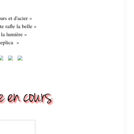
urs et d'acier »
e rafle la belle »
 la lumière »
eplica »