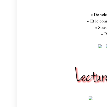
« De velo
« Et le comt
« Sous
« R