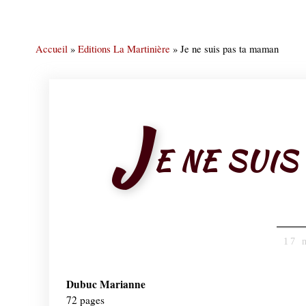
Accueil
»
Editions La Martinière
»
Je ne suis pas ta maman
J
E NE SUI
17 
Dubuc Marianne
72 pages