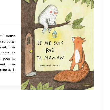
uil trouve
 sa porte.
rant, mais
Soudain, en
nd pour sa
nuit, mais
erche de la