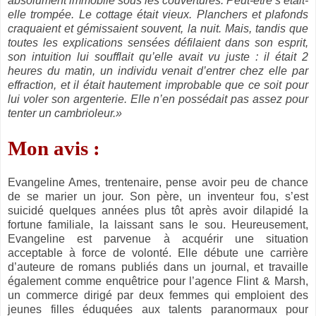
absolument immobile sous les couvertures. Peut-être s’était-
elle trompée. Le cottage était vieux. Planchers et plafonds
craquaient et gémissaient souvent, la nuit. Mais, tandis que
toutes les explications sensées défilaient dans son esprit,
son intuition lui soufflait qu’elle avait vu juste : il était 2
heures du matin, un individu venait d’entrer chez elle par
effraction, et il était hautement improbable que ce soit pour
lui voler son argenterie. Elle n’en possédait pas assez pour
tenter un cambrioleur.»
Mon avis :
Evangeline Ames, trentenaire, pense avoir peu de chance
de se marier un jour. Son père, un inventeur fou, s’est
suicidé quelques années plus tôt après avoir dilapidé la
fortune familiale, la laissant sans le sou. Heureusement,
Evangeline est parvenue à acquérir une situation
acceptable à force de volonté. Elle débute une carrière
d’auteure de romans publiés dans un journal, et travaille
également comme enquêtrice pour l’agence Flint & Marsh,
un commerce dirigé par deux femmes qui emploient des
jeunes filles éduquées aux talents paranormaux pour