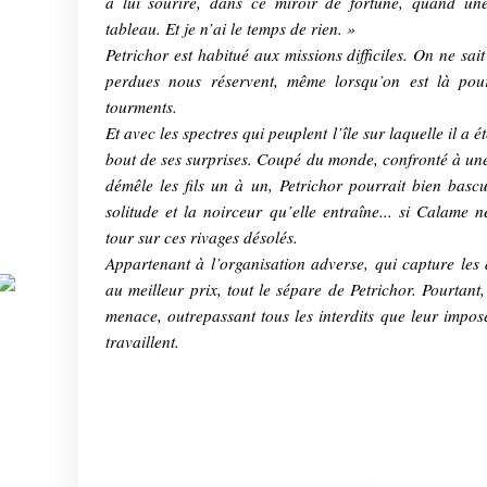
à lui sourire, dans ce miroir de fortune, quand une
tableau. Et je n’ai le temps de rien. »
Petrichor est habitué aux missions difficiles. On ne sai
perdues nous réservent, même lorsqu’on est là pour
tourments.
Et avec les spectres qui peuplent l’île sur laquelle il a é
bout de ses surprises. Coupé du monde, confronté à une 
démêle les fils un à un, Petrichor pourrait bien basc
solitude et la noirceur qu’elle entraîne... si Calame
tour sur ces rivages désolés.
Appartenant à l’organisation adverse, qui capture les
au meilleur prix, tout le sépare de Petrichor. Pourtant
menace, outrepassant tous les interdits que leur imposen
travaillent.