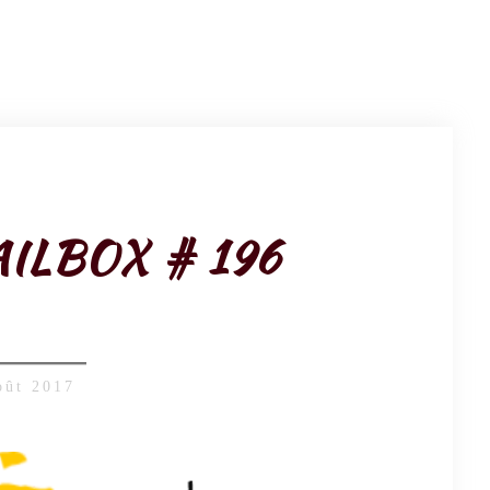
ILBOX # 196
oût 2017