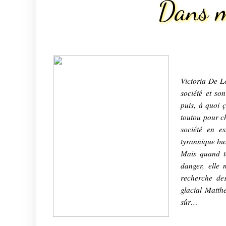
Dans m
Victoria De L
société et so
puis, à quoi 
toutou pour ch
société en e
tyrannique bus
Mais quand t
danger, elle 
recherche de
glacial Matth
sûr…