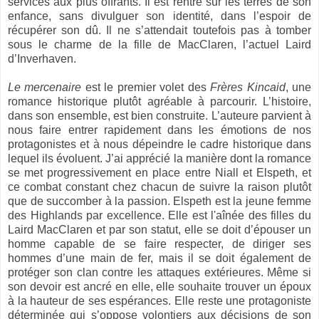
services aux plus offrants. Il est rentré sur les terres de son
enfance, sans divulguer son identité, dans l’espoir de
récupérer son dû. Il ne s’attendait toutefois pas à tomber
sous le charme de la fille de MacClaren, l’actuel Laird
d’Inverhaven.
Le mercenaire
est le premier volet des
Frères Kincaid
, une
romance historique plutôt agréable à parcourir. L’histoire,
dans son ensemble, est bien construite. L’auteure parvient à
nous faire entrer rapidement dans les émotions de nos
protagonistes et à nous dépeindre le cadre historique dans
lequel ils évoluent. J’ai apprécié la manière dont la romance
se met progressivement en place entre Niall et Elspeth, et
ce combat constant chez chacun de suivre la raison plutôt
que de succomber à la passion. Elspeth est la jeune femme
des Highlands par excellence. Elle est l'aînée des filles du
Laird MacClaren et par son statut, elle se doit d’épouser un
homme capable de se faire respecter, de diriger ses
hommes d’une main de fer, mais il se doit également de
protéger son clan contre les attaques extérieures. Même si
son devoir est ancré en elle, elle souhaite trouver un époux
à la hauteur de ses espérances. Elle reste une protagoniste
déterminée qui s’oppose volontiers aux décisions de son