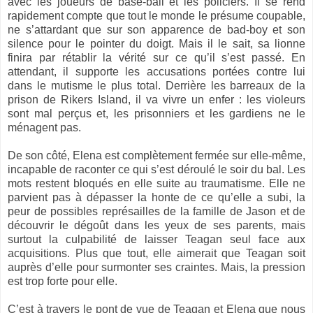
avec les joueurs de base-ball et les policiers. Il se rend
rapidement compte que tout le monde le présume coupable,
ne s’attardant que sur son apparence de bad-boy et son
silence pour le pointer du doigt. Mais il le sait, sa lionne
finira par rétablir la vérité sur ce qu’il s’est passé. En
attendant, il supporte les accusations portées contre lui
dans le mutisme le plus total. Derrière les barreaux de la
prison de Rikers Island, il va vivre un enfer : les violeurs
sont mal perçus et, les prisonniers et les gardiens ne le
ménagent pas.
De son côté, Elena est complètement fermée sur elle-même,
incapable de raconter ce qui s’est déroulé le soir du bal. Les
mots restent bloqués en elle suite au traumatisme. Elle ne
parvient pas à dépasser la honte de ce qu’elle a subi, la
peur de possibles représailles de la famille de Jason et de
découvrir le dégoût dans les yeux de ses parents, mais
surtout la culpabilité de laisser Teagan seul face aux
acquisitions. Plus que tout, elle aimerait que Teagan soit
auprès d’elle pour surmonter ses craintes. Mais, la pression
est trop forte pour elle.
C’est à travers le pont de vue de Teagan et Elena que nous