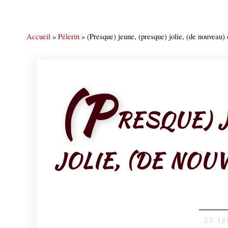
Accueil
»
Pélerin
»
(Presque) jeune, (presque) jolie, (de nouveau) 
(P
RESQUE) 
JOLIE, (DE NOU
23 fé