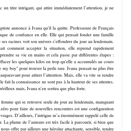
n titre intrigant, qui attire immédiatement l’attention, je ne
iste annonce à Ivana qu'il la quitte. Professeure de Français
anque de confiance en elle. Elle qui pensait fonder une famille
de ses racines voit son univers s’effondrer du jour au lendemain.
ait comment accepter la situation, elle reprend rapidement
eprendre sa vie en mains et cela passe par différentes étapes :
effacer les quelques kilos en trop qu'elle a accumulés au cours
e my boy" pour trouver la perle rare. Ivana pensait ne plus être
auparavant pour attirer l’attention. Mais, elle va vite se rendre
e fait la connaissance ne sont pas à la hauteur de ses attentes.
rilleux mais, Ivana n’en sortira que plus forte.
ne femme qui se retrouve seule du jour au lendemain, manquant
e zéro pour faire de nouvelles rencontres est une configuration
uvrages. D’ailleurs, l’intrigue m’a énormément rappelé celle de
 La plume de l’auteure est très facile à parcourir, si bien que
 nous offre par ailleurs une héroïne attachante, sensible, tendre