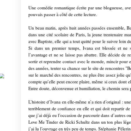
Une comédie romantique écrite par une blogueuse, avec u
pouvais passer à côté de cette lecture.
Un beau matin, après huit années passées ensemble, Bapt
dans une cité scolaire de Paris, la jeune trentenaire m
avec Baptiste, elle qui a tout quitté pour le suivre loin 
Si dans un premier temps, Ivana est blessée et ne s
l’avantage et ne se laisse pas abattre. Elle décide de r
sortir et reprendre contact avec le monde, mincir pour 
des années, tenter sa chance sur le site de rencontres "B
sur le marché des rencontres, ne plus être assez jolie qu'
compte qu’elle peut encore plaire, même si ceux dont ell
Entre doute, déconvenue et humiliation, le chemin sera pé
L’histoire d’Ivana en elle-même n’a rien d’original : u
terriblement de confiance en elle et qui doit repartir d
que j’ai déjà eu l’occasion de parcourir dans d’autres o
Love Me Tinder de Ricki Schultz dans un ton plus léger.
j’ai lu l’ouvrage en très peu de temps. Stéphanie Pélerin