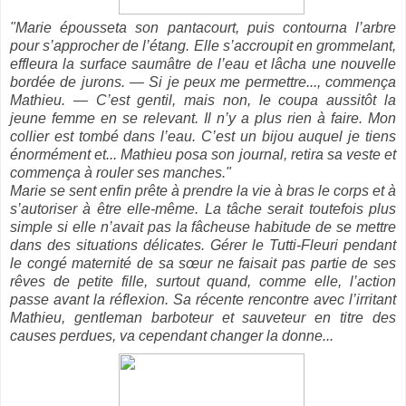
"Marie épousseta son pantacourt, puis contourna l’arbre
pour s’approcher de l’étang. Elle s’accroupit en grommelant,
effleura la surface saumâtre de l’eau et lâcha une nouvelle
bordée de jurons. — Si je peux me permettre..., commença
Mathieu. — C’est gentil, mais non, le coupa aussitôt la
jeune femme en se relevant. Il n’y a plus rien à faire. Mon
collier est tombé dans l’eau. C’est un bijou auquel je tiens
énormément et... Mathieu posa son journal, retira sa veste et
commença à rouler ses manches."
Marie se sent enfin prête à prendre la vie à bras le corps et à
s’autoriser à être elle-même. La tâche serait toutefois plus
simple si elle n’avait pas la fâcheuse habitude de se mettre
dans des situations délicates. Gérer le Tutti-Fleuri pendant
le congé maternité de sa sœur ne faisait pas partie de ses
rêves de petite fille, surtout quand, comme elle, l’action
passe avant la réflexion. Sa récente rencontre avec l’irritant
Mathieu, gentleman barboteur et sauveteur en titre des
causes perdues, va cependant changer la donne...