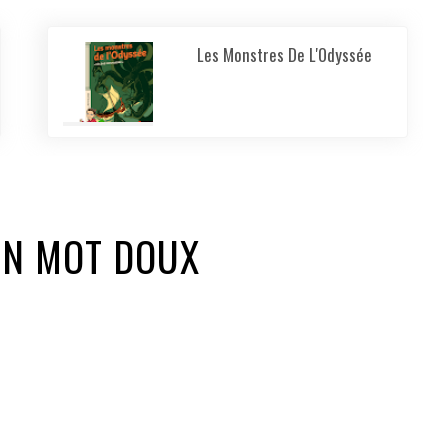
Les Monstres De L'Odyssée
UN MOT DOUX