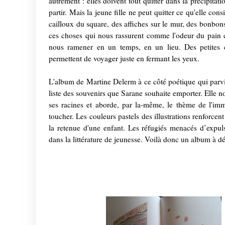
autrement : elles doivent tout quitter dans la précipitat
partir. Mais la jeune fille ne peut quitter ce qu'elle c
cailloux du square, des affiches sur le mur, des bonbons
ces choses qui nous rassurent comme l'odeur du pain c
nous ramener en un temps, en un lieu. Des petites 
permettent de voyager juste en fermant les yeux.
L'album de Martine Delerm à ce côté poétique qui parvi
liste des souvenirs que Sarane souhaite emporter. Elle no
ses racines et aborde, par la-même, le thème de l'imm
toucher. Les couleurs pastels des illustrations renforcen
la retenue d'une enfant. Les réfugiés menacés d’expuls
dans la littérature de jeunesse. Voilà donc un album à d