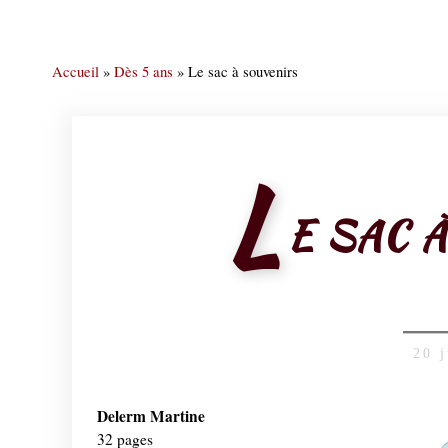
Accueil
»
Dès 5 ans
»
Le sac à souvenirs
L
E SAC 
20 
Delerm Martine
32 pages