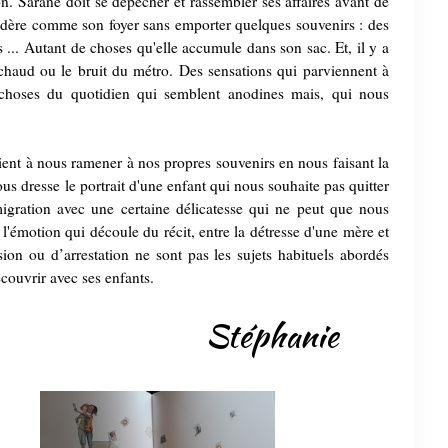
ion. Sarane doit se dépêcher et rassembler ses affaires avant de
onsidère comme son foyer sans emporter quelques souvenirs : des
 ... Autant de choses qu'elle accumule dans son sac. Et, il y a
haud ou le bruit du métro. Des sensations qui parviennent à
choses du quotidien qui semblent anodines mais, qui nous
ent à nous ramener à nos propres souvenirs en nous faisant la
us dresse le portrait d'une enfant qui nous souhaite pas quitter
igration avec une certaine délicatesse qui ne peut que nous
t l'émotion qui découle du récit, entre la détresse d'une mère et
ion ou d’arrestation ne sont pas les sujets habituels abordés
écouvrir avec ses enfants.
Stéphanie