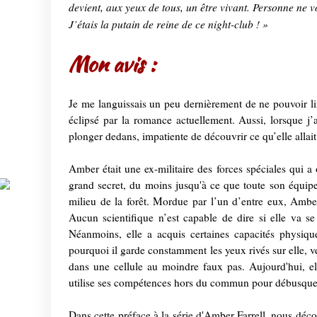
devient, aux yeux de tous, un être vivant. Personne ne vo
J’étais la putain de reine de ce night-club ! »
Mon avis :
Je me languissais un peu dernièrement de ne pouvoir lir
éclipsé par la romance actuellement. Aussi, lorsque j
plonger dedans, impatiente de découvrir ce qu’elle allait
Amber était une ex-militaire des forces spéciales qui a
grand secret, du moins jusqu'à ce que toute son équipe 
milieu de la forêt. Mordue par l’un d’entre eux, Ambe
Aucun scientifique n’est capable de dire si elle va 
Néanmoins, elle a acquis certaines capacités physiq
pourquoi il garde constamment les yeux rivés sur elle, ve
dans une cellule au moindre faux pas. Aujourd'hui, el
utilise ses compétences hors du commun pour débusquer 
Dans cette préface à la série d'Amber Farrell, nous déc