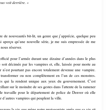
us voit derrière. »
e de nouveautés bit-lit, un genre que j’apprécie, quelque peu
’ai aperçu qu’une nouvelle série, je me suis empressée de me
 nous réserver.
 officié pour l’armée durant une dizaine d’années dans le plus
soit décimée par les vampires et, elle, laissée pour morte au
r n’est pourtant pas encore totalement devenue une vampire.
se transformer ou non complètement en l’un de ces monstres.
ues qui la rendent unique aux yeux du gouvernement. C’est
illant sur le moindre de ses gestes dans l'attente de la ramener
le travaille pour le département de police de Denver où elle
d’autres vampires qui peuplent la ville.
ouvrons la vie que mène notre protagoniste après que sa vie ait