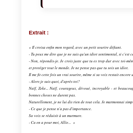
Extrait :
« Il croisa enfin mon regard, avec un petit sourire défiant.
- Tu peux me dire que je ne suis qu'un idiot sentimental, si c'est c
- Non, répondis-je. Je crois juste que tu es trop dur avec toi-m
et protéger tout le monde. Je ne pense pas que tu sois un idiot.
Il me fit cette fois un vrai sourire, même si sa voix restait encore
- Alors je suis quoi, d'après toi?
Naïf, Zeke... Naïf, courageux, dévoué, incroyable - et beaucoup
bonnes choses ne durent pas.
Naturellement, je ne lui dis rien de tout cela. Je marmonnai sim
- Ce que je pense n'a pas d'importance.
Sa voix se réduisit à un murmure.
- Ca en a pour moi, Allie... »