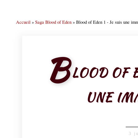
Accueil
»
Saga Blood of Eden
»
Blood of Eden 1 - Je suis une imm
B
LOOD OF E
UNE IM
3 j