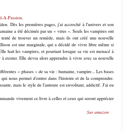
d-A-Passion
.
den. Dès les premières pages, j'ai accroché à l'univers et son
humaine a été décimée par un « virus ». Seuls les vampires ont
t tenté de trouver un remède, mais ils ont créé une nouvelle
llison est une marginale, qui a décidé de vivre libre même si
 Elle hait les vampires, et pourtant lorsque sa vie est menacé à
r à exister. Elle devra alors apprendre à vivre avec sa nouvelle
différentes « phases » de sa vie : humaine, vampire... Les bases
qui nous permet d'entrer dans l'histoire et de la comprendre.
ante, mais le style de l'auteure est envoûtant, addictif. J'ai eu
commande vivement ce livre à celles et ceux qui seront apprécier
Sur amazon