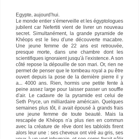
Egypte, aujourd'hui.
Le monde entier s'émerveille et les égyptologues
jubilent car Nefertiti vient de livrer un nouveau
secret. Simultanément, la grande pyramide de
Khéops est le lieu d'une découverte macabre.
Une jeune femme de 22 ans est retrouvée,
presque morte, dans une chambre dont les
scientifiques ignoraient jusqu'à l'existence. A son
côté repose la dépouille de son mari. Or, rien ne
permet de penser que le tombeau royal a pu être
ouvert depuis la pose de la dernière pierre il y
a... 4000 ans. Rien, hormis une petite fente à
peine assez large pour laisser passer un souffle
d'air. Le cadavre de la pyramide est celui de
Seth Pryce, un milliardaire américain. Quelques
semaines plus tôt, il avait épousé à grands frais
une jeune femme de toute beauté. Mais la
rescapée de Khéops n'a plus rien en commun
avec la créature de rêve dont les tabloïds firent
alors leur une : ses cheveux ont viré au gris, ses
yeux à un vert inhumain, et son corps ferait pâlir