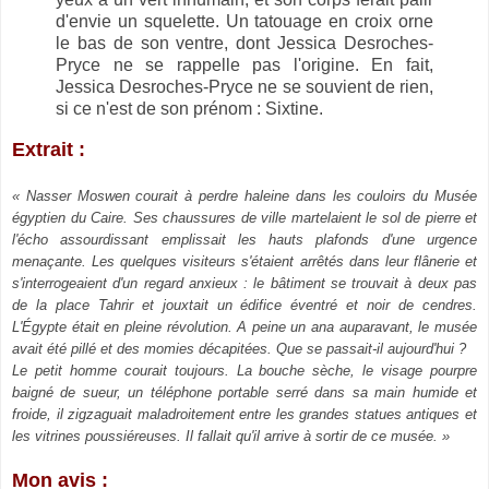
d'envie un squelette. Un tatouage en croix orne
le bas de son ventre, dont Jessica Desroches-
Pryce ne se rappelle pas l'origine. En fait,
Jessica Desroches-Pryce ne se souvient de rien,
si ce n'est de son prénom : Sixtine.
Extrait :
« Nasser Moswen courait à perdre haleine dans les couloirs du Musée
égyptien du Caire. Ses chaussures de ville martelaient le sol de pierre et
l'écho assourdissant emplissait les hauts plafonds d'une urgence
menaçante. Les quelques visiteurs s'étaient arrêtés dans leur flânerie et
s'interrogeaient d'un regard anxieux : le bâtiment se trouvait à deux pas
de la place Tahrir et jouxtait un édifice éventré et noir de cendres.
L'Égypte était en pleine révolution. A peine un ana auparavant, le musée
avait été pillé et des momies décapitées. Que se passait-il aujourd'hui ?
Le petit homme courait toujours. La bouche sèche, le visage pourpre
baigné de sueur, un téléphone portable serré dans sa main humide et
froide, il zigzaguait maladroitement entre les grandes statues antiques et
les vitrines poussiéreuses. Il fallait qu'il arrive à sortir de ce musée. »
Mon avis :